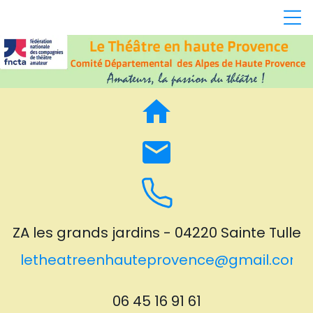
home
email
ZA les grands jardins - 04220 Sainte Tulle
letheatreenhauteprovence@gmail.com
06 45 16 91 61